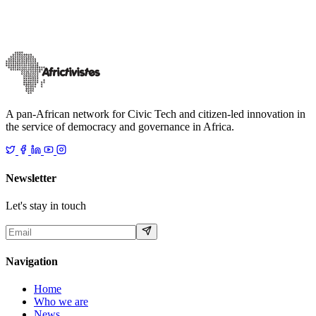
Plusieurs initiatives locales, citoyennes ou institutionnelles pour la
promotion et l’ouverture des données ont été lancées dans plusieurs
pays en Afr
…
17 mai 2019
Read
A pan-African network for Civic Tech and citizen-led innovation in
the service of democracy and governance in Africa.
Newsletter
Let's stay in touch
Navigation
Home
Who we are
News