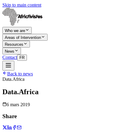
Skip to main content
Who we are
Areas of Intervention
Resources
News
Contact
FR
Back to news
Data.Africa
Data.Africa
6 mars 2019
Share