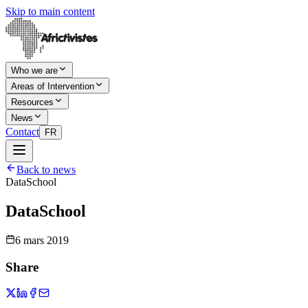
Skip to main content
Who we are
Areas of Intervention
Resources
News
Contact
FR
Back to news
DataSchool
DataSchool
6 mars 2019
Share