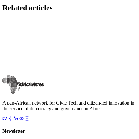
Related articles
AT
DataSchool
DataCamp
Le DataCamp est un rendez-vous autour des enjeux, de la collecte,
de la production et de l’exploitation. C’est une occasion pour
regrouper la communau
…
6 mars 2019
Read
A pan-African network for Civic Tech and citizen-led innovation in
the service of democracy and governance in Africa.
Newsletter