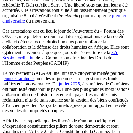
Abdoulie T. Bah et Alieu Sarr… Une liberté sous caution leur a été
accordée. Ces arrestations font suite à un rassemblement pacifique
organisé le 8 mai à Westfield (
Serekunda
) pour marquer le
premier
anniversaire
du mouvement.
Ces arrestations ont eu lieu le jour de l’ouverture du « Forum des
ONG », une plateforme réunissant des organisations de la société
civile et défenseurs des droits humains pour renforcer la
collaboration et la défense des droits humains en Afrique. Elles sont
également survenues à quelques jours de l’ouverture de la
87e
Session ordinaire
de la Commission africaine des Droits de
l’Homme et des Peuples (CADHP).
Le mouvement GALA est une initiative citoyenne menée par des
jeunes Gambiens
, née des inquiétudes sur la gestion des fonds
publics et la gouvernance. En
juillet 2025
, des milliers de Gambiens
ont manifesté dans tout le pays, l’une des plus grandes mobilisations
anti-corruption de l’histoire récente du pays. Les manifestants
réclamaient plus de transparence sur la gestion des biens confisqués
à l’ancien président Yahya Jammeh, après qu’un rapport eut révélé
des ventes de propriétés opaques.
AfricTivistes rappelle que les libertés de réunion pacifique et
d’expression constituent des piliers de toute démocratie et sont
garanties par l’Article 25 de la Constitution de la Gambie. Leur