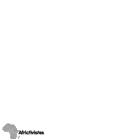
Nos communiqués
[Sénégal] AfricTivistes condamne avec la plus
grande fermeté la répression brutale des étudiants de
l’Université Cheikh Anta Diop de Dakar !
Le lundi 9 février 2026, les Forces de défense et de sécurité (FDS)
sont intervenues au cœur du campus de l’Université Cheikh Anta
Diop de Dakar (UCAD
…
10 février 2026
Read