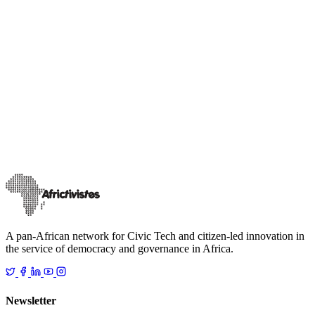
LOG - Local Open GovLab
RÉSULTATS DE L’APPEL À CANDIDATURES
LOCAL OPEN GOVLAB (LOG): Voici la liste des 7
volontaires de la Gouvernance Locale Ouverte et des
7 Mairies bénéficiaires du programme
L’équipe projet Local Open GovLab (LOG) a départagé le 27 mai
2021 les différents candidats présélectionnés pour devenir
volontaires AfricTivistes pou
…
22 novembre 2021
Read
A pan-African network for Civic Tech and citizen-led innovation in
the service of democracy and governance in Africa.
Newsletter