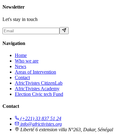
Newsletter
Let's stay in touch
Navigation
Home
Who we are
News
Areas of Intervention
Contact
AfricTivistes CitizenLab
AfricTivistes Academy
Election Civic tech Fund
Contact
(+221) 33 837 51 24
info@africtivistes.org
Liberté 6 extension villa N°263, Dakar, Sénégal