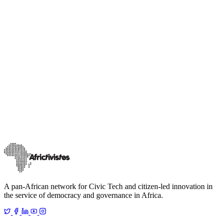
Blog
Élection présidentielle au Cameroun: et si les
citoyens reprenaient le pouvoir ?
À quelques jours de l’élection présidentielle du 12 octobre, le
Cameroun s’apprête à vivre un moment charnière de son histoire
démocratique. Derrière
…
10 octobre 2025
Read
A pan-African network for Civic Tech and citizen-led innovation in
the service of democracy and governance in Africa.