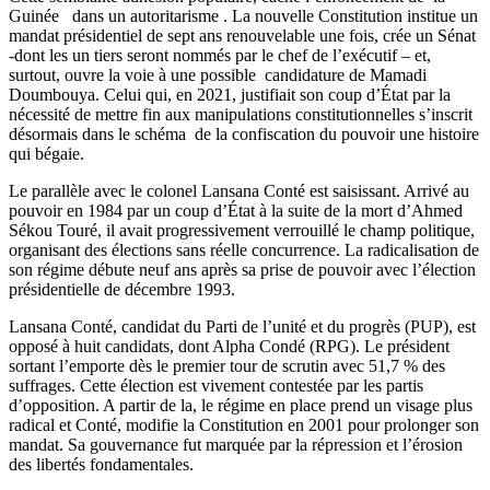
Guinée dans un autoritarisme . La nouvelle Constitution institue un
mandat présidentiel de sept ans renouvelable une fois, crée un Sénat
-dont les un tiers seront nommés par le chef de l’exécutif – et,
surtout, ouvre la voie à une possible candidature de Mamadi
Doumbouya. Celui qui, en 2021, justifiait son coup d’État par la
nécessité de mettre fin aux manipulations constitutionnelles s’inscrit
désormais dans le schéma de la confiscation du pouvoir une histoire
qui bégaie.
Le parallèle avec le colonel Lansana Conté est saisissant. Arrivé au
pouvoir en 1984 par un coup d’État à la suite de la mort d’Ahmed
Sékou Touré, il avait progressivement verrouillé le champ politique,
organisant des élections sans réelle concurrence. La radicalisation de
son régime débute neuf ans après sa prise de pouvoir avec l’élection
présidentielle de décembre 1993.
Lansana Conté, candidat du Parti de l’unité et du progrès (PUP), est
opposé à huit candidats, dont Alpha Condé (RPG). Le président
sortant l’emporte dès le premier tour de scrutin avec 51,7 % des
suffrages. Cette élection est vivement contestée par les partis
d’opposition. A partir de la, le régime en place prend un visage plus
radical et Conté, modifie la Constitution en 2001 pour prolonger son
mandat. Sa gouvernance fut marquée par la répression et l’érosion
des libertés fondamentales.