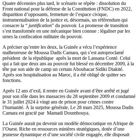
Quatre décennies plus tard, le scénario se répète : dissolution du
Front national pour la défense de la Constitution (FNDC) en 2022,
disparition d’opposants, fermeture de l’espace civique,
instrumentalisation de la justice et, désormais, un référendum qui
consacre la “
juntification
” du pouvoir. La promesse de transition
s’est transformée en une mécanique bien connue : légaliser par les
urnes la confiscation militaire du pouvoir.
A préciser qu’entre les deux, la Guinée a vécu l’expérience
malheureuse de Moussa Dadis Camara, qui s’est autoproclamé
président de la république après la mort de Lansana Conté. Celui
qui a fait que deux ans au pouvoir fut blessé en décembre 2009, à la
tête par son aide de camp un certain Aboubacar Sidiki Diakité.
Après son hospitalisation au Maroc, il a été obligé de quitter ses
fonctions.
Après 12 ans d’exil, il rentre en Guinée avant d’être arrêté et jugé
pour son rôle dans les massacres du 28 septembre 2009 et condamné
le 31 juillet 2024 à vingt ans de prison pour crimes contre
l’humanité. À la surprise générale, Le 28 mars 2025, Moussa Dadis
Camara est gracié par Mamadi Doumbouya.
La Guinée aurait pu devenir un modèle démocratique en Afrique de
l’Ouest. Riche en ressources minières stratégiques, dotée d’une
jeunesse dynamique et d’une société civile engagée, elle disposait