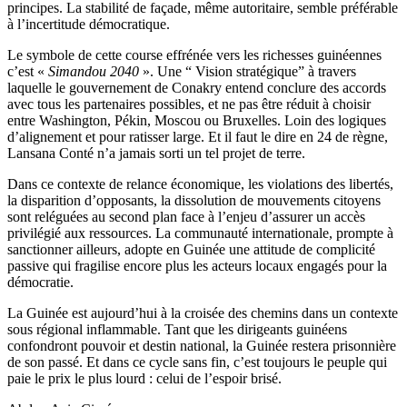
principes. La stabilité de façade, même autoritaire, semble préférable
à l’incertitude démocratique.
Le symbole de cette course effrénée vers les richesses guinéennes
c’est «
Simandou 2040
». Une “ Vision stratégique” à travers
laquelle le gouvernement de Conakry entend conclure des accords
avec tous les partenaires possibles, et ne pas être réduit à choisir
entre Washington, Pékin, Moscou ou Bruxelles. Loin des logiques
d’alignement et pour ratisser large. Et il faut le dire en 24 de règne,
Lansana Conté n’a jamais sorti un tel projet de terre.
Dans ce contexte de relance économique, les violations des libertés,
la disparition d’opposants, la dissolution de mouvements citoyens
sont reléguées au second plan face à l’enjeu d’assurer un accès
privilégié aux ressources. La communauté internationale, prompte à
sanctionner ailleurs, adopte en Guinée une attitude de complicité
passive qui fragilise encore plus les acteurs locaux engagés pour la
démocratie.
La Guinée est aujourd’hui à la croisée des chemins dans un contexte
sous régional inflammable. Tant que les dirigeants guinéens
confondront pouvoir et destin national, la Guinée restera prisonnière
de son passé. Et dans ce cycle sans fin, c’est toujours le peuple qui
paie le prix le plus lourd : celui de l’espoir brisé.