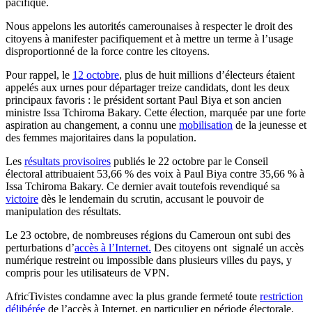
pacifique.
Nous appelons les autorités camerounaises à respecter le droit des
citoyens à manifester pacifiquement et à mettre un terme à l’usage
disproportionné de la force contre les citoyens.
Pour rappel, le
12 octobre
, plus de huit millions d’électeurs étaient
appelés aux urnes pour départager treize candidats, dont les deux
principaux favoris : le président sortant Paul Biya et son ancien
ministre Issa Tchiroma Bakary. Cette élection, marquée par une forte
aspiration au changement, a connu une
mobilisation
de la jeunesse et
des femmes majoritaires dans la population.
Les
résultats provisoires
publiés le 22 octobre par le Conseil
électoral attribuaient 53,66 % des voix à Paul Biya contre 35,66 % à
Issa Tchiroma Bakary. Ce dernier avait toutefois revendiqué sa
victoire
dès le lendemain du scrutin, accusant le pouvoir de
manipulation des résultats.
Le 23 octobre, de nombreuses régions du Cameroun ont subi des
perturbations d’
accès à l’Internet.
Des citoyens ont signalé un accès
numérique restreint ou impossible dans plusieurs villes du pays, y
compris pour les utilisateurs de VPN.
AfricTivistes condamne avec la plus grande fermeté toute
restriction
délibérée
de l’accès à Internet, en particulier en période électorale.