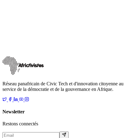
Nos communiqués
Nos Plaidoyers
[Gabon] AfricTivistes exprime sa vive préoccupation
suite à la suspension des réseaux sociaux !
Le 17 février, la Haute Autorité de la Communication (HAC) a
annoncé la suspension « jusqu’à nouvel ordre » des réseaux sociaux
sur l’ensemble du terr
…
21 février 2026
Lire
Réseau panafricain de Civic Tech et d'innovation citoyenne au
service de la démocratie et de la gouvernance en Afrique.
Newsletter
Restons connectés