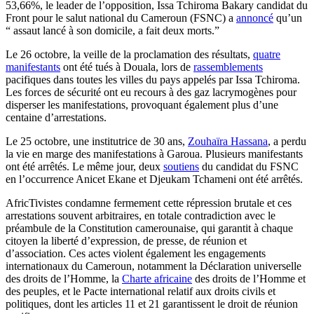
53,66%, le leader de l’opposition, Issa Tchiroma Bakary candidat du
Front pour le salut national du Cameroun (FSNC) a
annoncé
qu’un
“ assaut lancé à son domicile, a fait deux morts.”
Le 26 octobre, la veille de la proclamation des résultats,
quatre
manifestants
ont été tués à Douala, lors de
rassemblements
pacifiques dans toutes les villes du pays appelés par Issa Tchiroma.
Les forces de sécurité ont eu recours à des gaz lacrymogènes pour
disperser les manifestations, provoquant également plus d’une
centaine d’arrestations.
Le 25 octobre, une institutrice de 30 ans,
Zouhaïra Hassana
, a perdu
la vie en marge des manifestations à Garoua. Plusieurs manifestants
ont été arrêtés. Le même jour, deux
soutiens
du candidat du FSNC
en l’occurrence Anicet Ekane et Djeukam Tchameni ont été arrêtés.
AfricTivistes condamne fermement cette répression brutale et ces
arrestations souvent arbitraires, en totale contradiction avec le
préambule de la Constitution camerounaise, qui garantit à chaque
citoyen la liberté d’expression, de presse, de réunion et
d’association. Ces actes violent également les engagements
internationaux du Cameroun, notamment la Déclaration universelle
des droits de l’Homme, la
Charte africaine
des droits de l’Homme et
des peuples, et le Pacte international relatif aux droits civils et
politiques, dont les articles 11 et 21 garantissent le droit de réunion