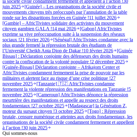
la société civile condamnent fermement et appellent à l’action !
30
juin 2025
[Guinée] – Les organisations de la société civile et
mouvements citoyens très préoccupés par l’annulation de la table
ronde sur les disparitions forcées en Guinée !
11 juillet 2026
[Gambie] – AfricTivistes solidaire des activistes du mouvement
citoyen gambien GALA !
14 mai 2026
[Gabon] AfricTivistes
exprime sa vive préoccupation suite à la suspension des réseaux
sociaux !
21 février 2026
[Sénégal] AfricTivistes condamne avec la
plus grande fermeté la répression brutale des étudiants de
l’Université Cheikh Anta Diop de Dakar !
10 février 2026
[Guinée
Bissau] : Déclaration conjointe des défenseurs des droits humains
contre la confiscation de la volonté populaire !
2 décembre 2025
[Guinée-Bissau] Déclaration conjointe – Afrikajom Center et
AfricTivistes condamnent fermement la prise de pouvoir par les
militaires et alertent face au risque d’une crise politique !
27
novembre 2025
[Tanzanie] 🇹🇿 AfricTivistes condamne
fermement la violente répression des manifestations en Tanzanie !
5
novembre 2025
[Cameroun] AfricTivistes dénonce la répression
meurtrière des manifestations et appelle au respect des droits
fondamentaux !
27 octobre 2025
[Madagascar] la Génération Z,
moteur du sursaut citoyen !
3 octobre 2025
[Togo] : Répression
brutale, censure numérique et atteintes aux droits fondamentaux, les
organisations de la société civile condamnent fermement et appellent
à l’action !
30 juin 2025
Qui sommes-nous