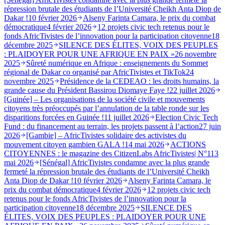
répression brutale des étudiants de l’Université Cheikh Anta Diop de
Dakar !
10 février 2026
Alseny Farinta Camara, le prix du combat
démocratique
4 février 2026
12 projets civic tech retenus pour le
fonds AfricTivistes de l’innovation pour la participation citoyenne
18
décembre 2025
SILENCE DES ÉLITES, VOIX DES PEUPLES
: PLAIDOYER POUR UNE AFRIQUE EN PAIX »
26 novembre
2025
Sûreté numérique en Afrique : enseignements du Sommet
régional de Dakar co organisé par AfricTivistes et TikTok
24
novembre 2025
Présidence de la CEDEAO : les droits humains, la
grande cause du Président Bassirou Diomaye Faye !
22 juillet 2026
[Guinée] – Les organisations de la société civile et mouvements
citoyens très préoccupés par l’annulation de la table ronde sur les
disparitions forcées en Guinée !
11 juillet 2026
Election Civic Tech
Fund : du financement au terrain, les projets passent à l’action
27 juin
2026
[Gambie] – AfricTivistes solidaire des activistes du
mouvement citoyen gambien GALA !
14 mai 2026
ACTIONS
CITOYENNES : le magazine des CitizenLabs AfricTivistes| N°1
13
mai 2026
[Sénégal] AfricTivistes condamne avec la plus grande
fermeté la répression brutale des étudiants de l’Université Cheikh
Anta Diop de Dakar !
10 février 2026
Alseny Farinta Camara, le
prix du combat démocratique
4 février 2026
12 projets civic tech
retenus pour le fonds AfricTivistes de l’innovation pour la
participation citoyenne
18 décembre 2025
SILENCE DES
ÉLITES, VOIX DES PEUPLES : PLAIDOYER POUR UNE