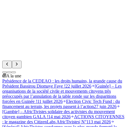
Actualités
Election Civic Tech Fund : du financement au
terrain, les projets passent à l’action
27 juin 2026
A la une
Présidence de la CEDEAO : les droits humains, la grande cause du
Président Bassirou Diomaye Faye !
22 juillet 2026
[Guinée] – Les
organisations de la société civile et mouvements citoyens très
préoccupés par l’annulation de la table ronde sur les disparitions
forcées en Guinée !
11 juillet 2026
Election Civic Tech Fund : du
financement au terrain, les projets passent à l’action
27 juin 2026
[Gambie] – AfricTivistes solidaire des activistes du mouvement
citoyen gambien GALA !
14 mai 2026
ACTIONS CITOYENNES
: le magazine des CitizenLabs AfricTivistes| N°1
13 mai 2026
[Sénégal] AfricTivistes condamne avec la plus grande fermeté la