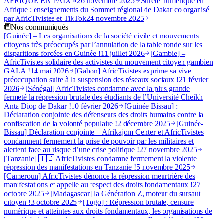
AFRIQUE EN PAIX »
26 novembre 2025
Sûreté numérique en
Afrique : enseignements du Sommet régional de Dakar co organisé
par AfricTivistes et TikTok
24 novembre 2025
Nos communiqués
[Guinée] – Les organisations de la société civile et mouvements
citoyens très préoccupés par l’annulation de la table ronde sur les
disparitions forcées en Guinée !
11 juillet 2026
[Gambie] –
AfricTivistes solidaire des activistes du mouvement citoyen gambien
GALA !
14 mai 2026
[Gabon] AfricTivistes exprime sa vive
préoccupation suite à la suspension des réseaux sociaux !
21 février
2026
[Sénégal] AfricTivistes condamne avec la plus grande
fermeté la répression brutale des étudiants de l’Université Cheikh
Anta Diop de Dakar !
10 février 2026
[Guinée Bissau] :
Déclaration conjointe des défenseurs des droits humains contre la
confiscation de la volonté populaire !
2 décembre 2025
[Guinée-
Bissau] Déclaration conjointe – Afrikajom Center et AfricTivistes
condamnent fermement la prise de pouvoir par les militaires et
alertent face au risque d’une crise politique !
27 novembre 2025
[Tanzanie] 🇹🇿 AfricTivistes condamne fermement la violente
répression des manifestations en Tanzanie !
5 novembre 2025
[Cameroun] AfricTivistes dénonce la répression meurtrière des
manifestations et appelle au respect des droits fondamentaux !
27
octobre 2025
[Madagascar] la Génération Z, moteur du sursaut
citoyen !
3 octobre 2025
[Togo] : Répression brutale, censure
numérique et atteintes aux droits fondamentaux, les organisations de