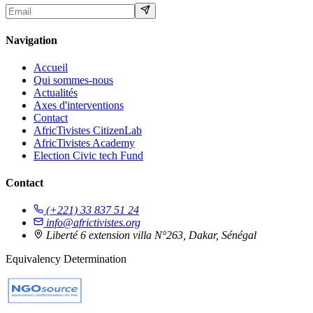
Navigation
Accueil
Qui sommes-nous
Actualités
Axes d'interventions
Contact
AfricTivistes CitizenLab
AfricTivistes Academy
Election Civic tech Fund
Contact
(+221) 33 837 51 24
info@africtivistes.org
Liberté 6 extension villa N°263, Dakar, Sénégal
Equivalency Determination