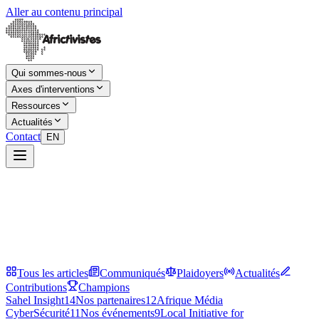
Aller au contenu principal
Qui sommes-nous
Axes d'interventions
Ressources
Actualités
Contact
EN
Tous les articles
Communiqués
Plaidoyers
Actualités
Contributions
Champions
Sahel Insight
14
Nos partenaires
12
Afrique Média
CyberSécurité
11
Nos événements
9
Local Initiative for