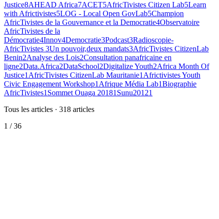
Justice
8
AHEAD Africa
7
ACET
5
AfricTivistes Citizen Lab
5
Learn
with Africtivistes
5
LOG - Local Open GovLab
5
Champion
AfricTivistes de la Gouvernance et la Democratie
4
Observatoire
AfricTivistes de la
Démocratie
4
Innov4Democratie
3
Podcast
3
Radioscopie-
AfricTivistes
3
Un pouvoir,deux mandats
3
AfricTivistes CitizenLab
Benin
2
Analyse des Lois
2
Consultation panafricaine en
ligne
2
Data.Africa
2
DataSchool
2
Digitalize Youth
2
Africa Month Of
Justice
1
AfricTivistes CitizenLab Mauritanie
1
Africtivistes Youth
Civic Engagement Workshop
1
Afrique Média Lab
1
Biographie
AfricTivistes
1
Sommet Ouaga 2018
1
Sunu2012
1
Tous les articles
·
318
articles
1
/
36