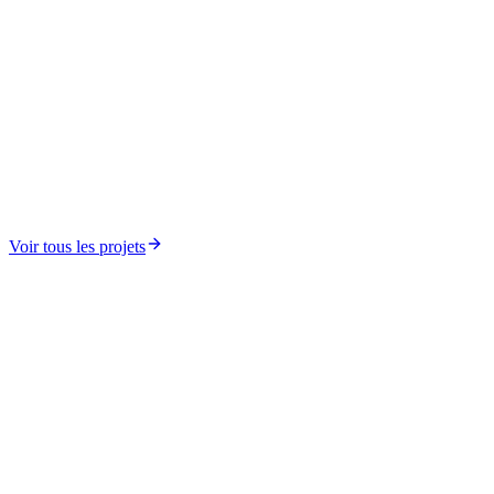
Engagement Citoyen et Renforcement du Réseau Panafricain
Bourses AfricTivistes x CESARC
Voir tous les projets