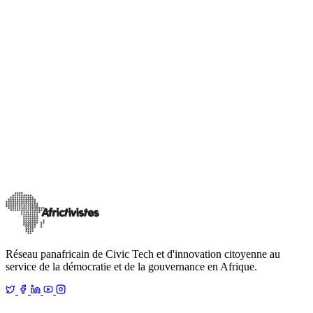
Communautés de bonnes pratiques
Animation de communautés thématiques transnationales permettant
l'échange de bonnes pratiques et le renforcement mutuel entre acteurs
de changement.
Réseau panafricain de Civic Tech et d'innovation citoyenne au
service de la démocratie et de la gouvernance en Afrique.