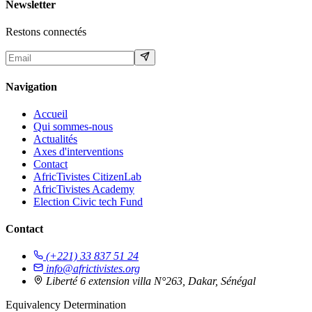
Newsletter
Restons connectés
Navigation
Accueil
Qui sommes-nous
Actualités
Axes d'interventions
Contact
AfricTivistes CitizenLab
AfricTivistes Academy
Election Civic tech Fund
Contact
(+221) 33 837 51 24
info@africtivistes.org
Liberté 6 extension villa N°263, Dakar, Sénégal
Equivalency Determination