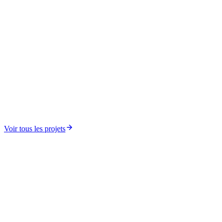
Innovation Technologique et Participation Citoyenne
AfricTivistes CitizenLab
Voir tous les projets