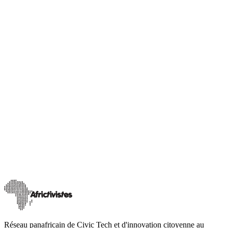
innovants qui utilisent la technologie pour renforcer la participation
citoyenne dans les processus électoraux en Afrique.
04
Intelligence artificielle et blockchain
Exploration et intégration des technologies avancées pour la
gouvernance et la lutte contre la désinformation.
Réseau panafricain de Civic Tech et d'innovation citoyenne au