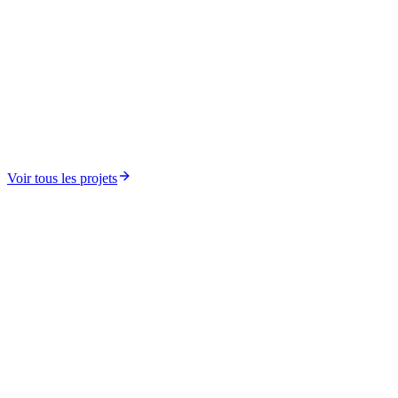
Médias et Résilience Informationnelle
Afrique Média Cybersécurité (AMC)
Voir tous les projets