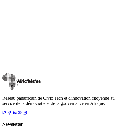
Recherche sur les menaces informationnelles
Recherche et documentation sur la manipulation et l'ingérence
étrangère par l'information (FIMI) en Afrique, avec des
recommandations pour renforcer la résilience démocratique.
Réseau panafricain de Civic Tech et d'innovation citoyenne au
service de la démocratie et de la gouvernance en Afrique.
Newsletter