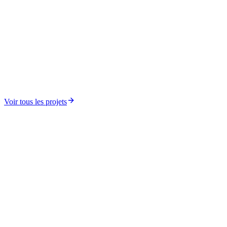
Élections, Démocratie et Gouvernance
MOOC DEG (Démocratie, élections et gouvernance)
Voir tous les projets