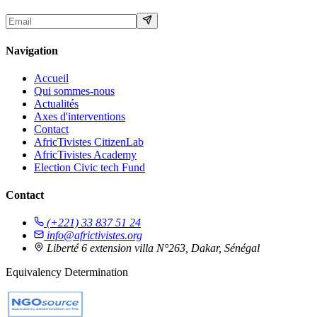
Navigation
Accueil
Qui sommes-nous
Actualités
Axes d'interventions
Contact
AfricTivistes CitizenLab
AfricTivistes Academy
Election Civic tech Fund
Contact
(+221) 33 837 51 24
info@africtivistes.org
Liberté 6 extension villa N°263, Dakar, Sénégal
Equivalency Determination