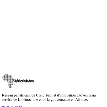
04
Boîte à outils #TaxawTemm
Ensemble de ressources pédagogiques et méthodologiques en accès
libre pour les acteurs de changement, les organisations de la société
civile et les citoyens engagés.
Réseau panafricain de Civic Tech et d'innovation citoyenne au
service de la démocratie et de la gouvernance en Afrique.