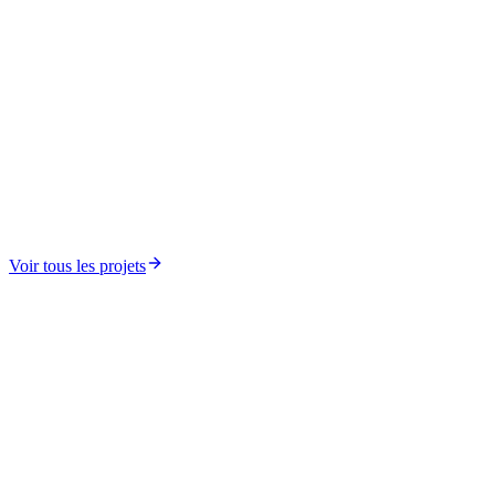
Formation, Recherche et Documentation
Bots Do Lie — Rapport AfricTivistes–DRI
Voir tous les projets