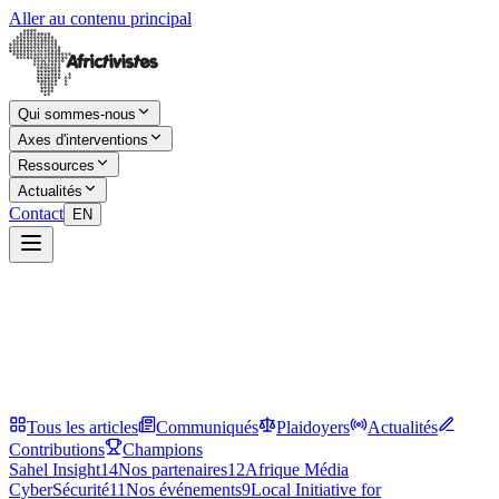
Aller au contenu principal
Qui sommes-nous
Axes d'interventions
Ressources
Actualités
Contact
EN
Tous les articles
Communiqués
Plaidoyers
Actualités
Contributions
Champions
Sahel Insight
14
Nos partenaires
12
Afrique Média
CyberSécurité
11
Nos événements
9
Local Initiative for