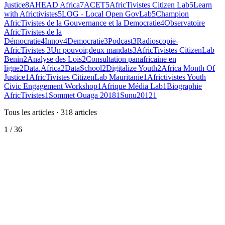
Justice
8
AHEAD Africa
7
ACET
5
AfricTivistes Citizen Lab
5
Learn
with Africtivistes
5
LOG - Local Open GovLab
5
Champion
AfricTivistes de la Gouvernance et la Democratie
4
Observatoire
AfricTivistes de la
Démocratie
4
Innov4Democratie
3
Podcast
3
Radioscopie-
AfricTivistes
3
Un pouvoir,deux mandats
3
AfricTivistes CitizenLab
Benin
2
Analyse des Lois
2
Consultation panafricaine en
ligne
2
Data.Africa
2
DataSchool
2
Digitalize Youth
2
Africa Month Of
Justice
1
AfricTivistes CitizenLab Mauritanie
1
Africtivistes Youth
Civic Engagement Workshop
1
Afrique Média Lab
1
Biographie
AfricTivistes
1
Sommet Ouaga 2018
1
Sunu2012
1
Tous les articles
·
318
articles
1
/
36