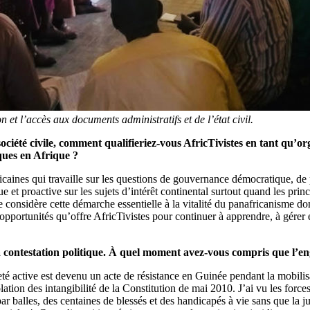
et l’accès aux documents administratifs et de l’état civil.
société civile, comment qualifieriez-vous AfricTivistes en tant qu’org
ques en Afrique ?
ricaines qui travaille sur les questions de gouvernance démocratique, de
 et proactive sur les sujets d’intérêt continental surtout quand les prin
onsidère cette démarche essentielle à la vitalité du panafricanisme dont
s opportunités qu’offre AfricTivistes pour continuer à apprendre, à gérer et
 la contestation politique. À quel moment avez-vous compris que l’e
é active est devenu un acte de résistance en Guinée pendant la mobilis
on des intangibilité de la Constitution de mai 2010. J’ai vu les forces 
ar balles, des centaines de blessés et des handicapés à vie sans que la 