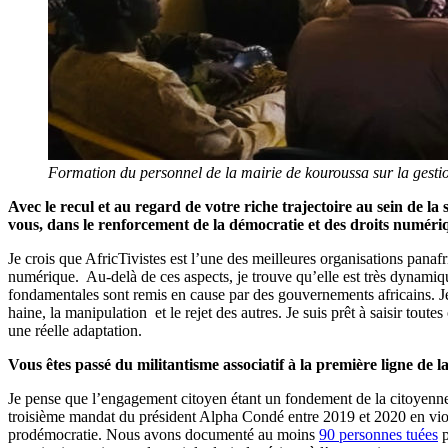
Formation du personnel de la mairie de kouroussa sur la gestion 
Avec le recul et au regard de votre riche trajectoire au sein de la 
vous, dans le renforcement de la démocratie et des droits numéri
Je crois que AfricTivistes est l’une des meilleures organisations panaf
numérique. Au-delà de ces aspects, je trouve qu’elle est très dynamique
fondamentales sont remis en cause par des gouvernements africains. Je c
haine, la manipulation et le rejet des autres. Je suis prêt à saisir toute
une réelle adaptation.
Vous êtes passé du militantisme associatif à la première ligne de
Je pense que l’engagement citoyen étant un fondement de la citoyennet
troisième mandat du président Alpha Condé entre 2019 et 2020 en violati
prodémocratie. Nous avons documenté au moins
90 personnes tuées
p