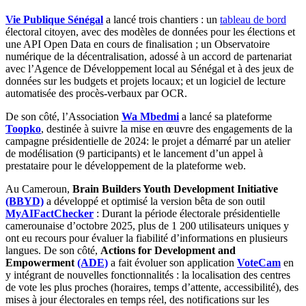
Vie Publique Sénégal
a lancé trois chantiers : un
tableau de bord
électoral citoyen, avec des modèles de données pour les élections et
une API Open Data en cours de finalisation ; un Observatoire
numérique de la décentralisation, adossé à un accord de partenariat
avec l’Agence de Développement local au Sénégal et à des jeux de
données sur les budgets et projets locaux; et un logiciel de lecture
automatisée des procès-verbaux par OCR.
De son côté, l’Association
Wa Mbedmi
a lancé sa plateforme
Toopko
, destinée à suivre la mise en œuvre des engagements de la
campagne présidentielle de 2024: le projet a démarré par un atelier
de modélisation (9 participants) et le lancement d’un appel à
prestataire pour le développement de la plateforme web.
Au Cameroun,
Brain Builders Youth Development Initiative
(BBYD)
a développé et optimisé la version bêta de son outil
MyAIFactChecker
: Durant la période électorale présidentielle
camerounaise d’octobre 2025, plus de 1 200 utilisateurs uniques y
ont eu recours pour évaluer la fiabilité d’informations en plusieurs
langues. De son côté,
Actions for Development and
Empowerment
(ADE)
a fait évoluer son application
VoteCam
en
y intégrant de nouvelles fonctionnalités : la localisation des centres
de vote les plus proches (horaires, temps d’attente, accessibilité), des
mises à jour électorales en temps réel, des notifications sur les