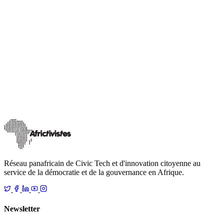
Actualités
AHEAD Africa
12 projets civic tech retenus pour le fonds
AfricTivistes de l’innovation pour la participation
citoyenne
Après un processus de sélection rigoureux parmi plus de 170
candidatures innovantes, AfricTivistes dévoile la liste des lauréats du
Fonds de l’innovat
…
18 décembre 2025
Lire
Réseau panafricain de Civic Tech et d'innovation citoyenne au
service de la démocratie et de la gouvernance en Afrique.
Newsletter