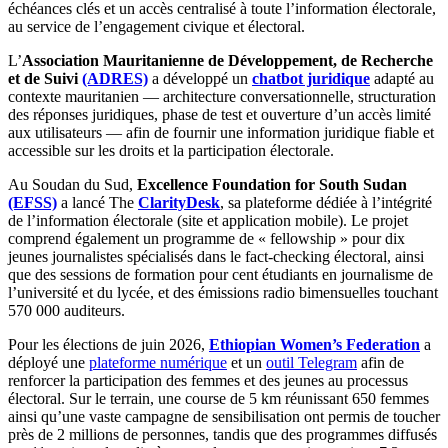
échéances clés et un accès centralisé à toute l’information électorale,
au service de l’engagement civique et électoral.
L’
Association Mauritanienne de Développement, de Recherche
et de Suivi
(ADRES)
a développé un
chatbot juridique
adapté au
contexte mauritanien — architecture conversationnelle, structuration
des réponses juridiques, phase de test et ouverture d’un accès limité
aux utilisateurs — afin de fournir une information juridique fiable et
accessible sur les droits et la participation électorale.
Au Soudan du Sud,
Excellence Foundation for South Sudan
(EFSS)
a lancé The
ClarityDesk
, sa plateforme dédiée à l’intégrité
de l’information électorale (site et application mobile). Le projet
comprend également un programme de « fellowship » pour dix
jeunes journalistes spécialisés dans le fact-checking électoral, ainsi
que des sessions de formation pour cent étudiants en journalisme de
l’université et du lycée, et des émissions radio bimensuelles touchant
570 000 auditeurs.
Pour les élections de juin 2026,
Ethiopian Women’s Federation
a
déployé une
plateforme numérique
et un
outil Telegram
afin de
renforcer la participation des femmes et des jeunes au processus
électoral. Sur le terrain, une course de 5 km réunissant 650 femmes
ainsi qu’une vaste campagne de sensibilisation ont permis de toucher
près de 2 millions de personnes, tandis que des programmes diffusés