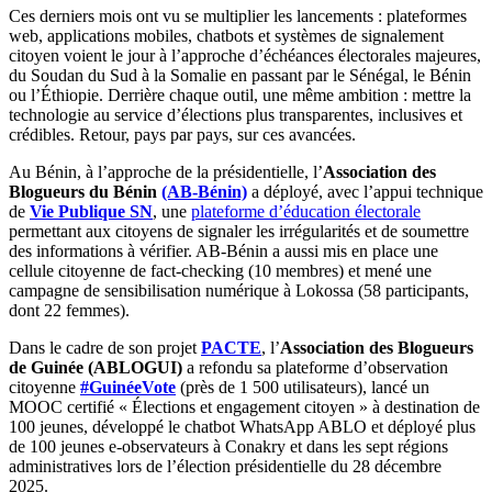
Ces derniers mois ont vu se multiplier les lancements : plateformes
web, applications mobiles, chatbots et systèmes de signalement
citoyen voient le jour à l’approche d’échéances électorales majeures,
du Soudan du Sud à la Somalie en passant par le Sénégal, le Bénin
ou l’Éthiopie. Derrière chaque outil, une même ambition : mettre la
technologie au service d’élections plus transparentes, inclusives et
crédibles. Retour, pays par pays, sur ces avancées.
Au Bénin, à l’approche de la présidentielle, l’
Association des
Blogueurs du Bénin
(AB-Bénin)
a déployé, avec l’appui technique
de
Vie Publique SN
, une
plateforme d’éducation électorale
permettant aux citoyens de signaler les irrégularités et de soumettre
des informations à vérifier. AB-Bénin a aussi mis en place une
cellule citoyenne de fact-checking (10 membres) et mené une
campagne de sensibilisation numérique à Lokossa (58 participants,
dont 22 femmes).
Dans le cadre de son projet
PACTE
, l’
Association des Blogueurs
de Guinée (ABLOGUI)
a refondu sa plateforme d’observation
citoyenne
#GuinéeVote
(près de 1 500 utilisateurs), lancé un
MOOC certifié « Élections et engagement citoyen » à destination de
100 jeunes, développé le chatbot WhatsApp ABLO et déployé plus
de 100 jeunes e-observateurs à Conakry et dans les sept régions
administratives lors de l’élection présidentielle du 28 décembre
2025.