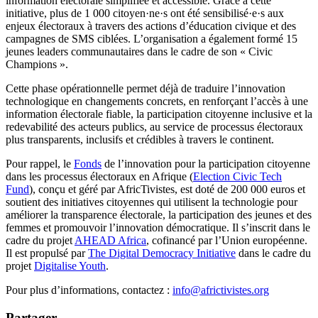
information électorale simplifiée et accessible. Grâce à cette
initiative, plus de 1 000 citoyen·ne·s ont été sensibilisé·e·s aux
enjeux électoraux à travers des actions d’éducation civique et des
campagnes de SMS ciblées. L’organisation a également formé 15
jeunes leaders communautaires dans le cadre de son « Civic
Champions ».
Cette phase opérationnelle permet déjà de traduire l’innovation
technologique en changements concrets, en renforçant l’accès à une
information électorale fiable, la participation citoyenne inclusive et la
redevabilité des acteurs publics, au service de processus électoraux
plus transparents, inclusifs et crédibles à travers le continent.
Pour rappel, le
Fonds
de l’innovation pour la participation citoyenne
dans les processus électoraux en Afrique (
Election Civic Tech
Fund
), conçu et géré par AfricTivistes, est doté de 200 000 euros et
soutient des initiatives citoyennes qui utilisent la technologie pour
améliorer la transparence électorale, la participation des jeunes et des
femmes et promouvoir l’innovation démocratique. Il s’inscrit dans le
cadre du projet
AHEAD Africa
, cofinancé par l’Union européenne.
Il est propulsé par
The Digital Democracy Initiative
dans le cadre du
projet
Digitalise Youth
.
Pour plus d’informations, contactez :
info@africtivistes.org
Partager