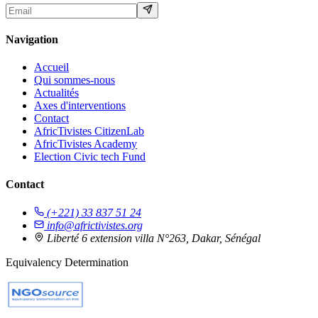
Navigation
Accueil
Qui sommes-nous
Actualités
Axes d'interventions
Contact
AfricTivistes CitizenLab
AfricTivistes Academy
Election Civic tech Fund
Contact
(+221) 33 837 51 24
info@africtivistes.org
Liberté 6 extension villa N°263, Dakar, Sénégal
Equivalency Determination