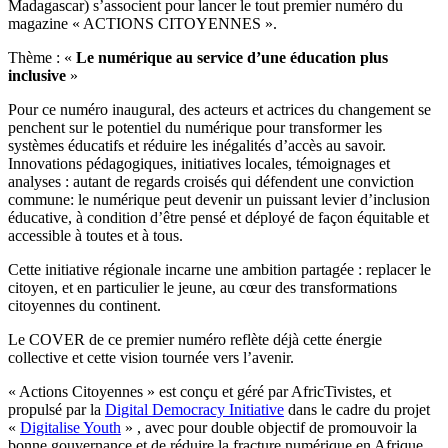
Madagascar) s’associent pour lancer le tout premier numéro du
magazine « ACTIONS CITOYENNES ».
Thème : «
Le numérique au service d’une éducation plus
inclusive
»
Pour ce numéro inaugural, des acteurs et actrices du changement se
penchent sur le potentiel du numérique pour transformer les
systèmes éducatifs et réduire les inégalités d’accès au savoir.
Innovations pédagogiques, initiatives locales, témoignages et
analyses : autant de regards croisés qui défendent une conviction
commune: le numérique peut devenir un puissant levier d’inclusion
éducative, à condition d’être pensé et déployé de façon équitable et
accessible à toutes et à tous.
Cette initiative régionale incarne une ambition partagée : replacer le
citoyen, et en particulier le jeune, au cœur des transformations
citoyennes du continent.
Le COVER de ce premier numéro reflète déjà cette énergie
collective et cette vision tournée vers l’avenir.
« Actions Citoyennes » est conçu et géré par AfricTivistes, et
propulsé par la
Digital Democracy Initiative
dans le cadre du projet
«
Digitalise Youth
» , avec pour double objectif de promouvoir la
bonne gouvernance et de réduire la fracture numérique en Afrique.