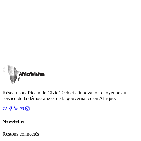
Actualités
AHEAD Africa
12 projets civic tech retenus pour le fonds
AfricTivistes de l’innovation pour la participation
citoyenne
Après un processus de sélection rigoureux parmi plus de 170
candidatures innovantes, AfricTivistes dévoile la liste des lauréats du
Fonds de l’innovat
…
18 décembre 2025
Lire
Réseau panafricain de Civic Tech et d'innovation citoyenne au
service de la démocratie et de la gouvernance en Afrique.
Newsletter
Restons connectés