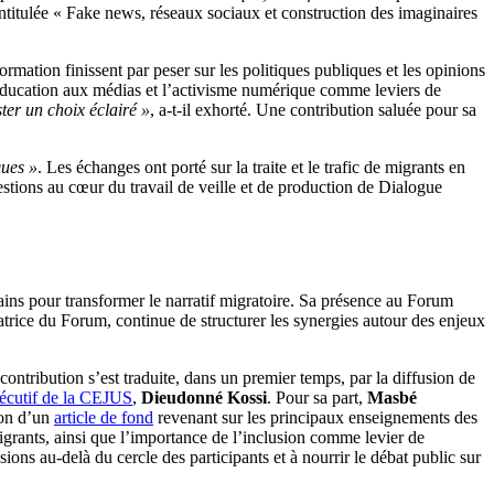
 intitulée « Fake news, réseaux sociaux et construction des imaginaires
mation finissent par peser sur les politiques publiques et les opinions
l’éducation aux médias et l’activisme numérique comme leviers de
ster un choix éclairé »
, a-t-il exhorté. Une contribution saluée pour sa
ques »
. Les échanges ont porté sur la traite et le trafic de migrants en
uestions au cœur du travail de veille et de production de Dialogue
ains pour transformer le narratif migratoire. Sa présence au Forum
satrice du Forum, continue de structurer les synergies autour des enjeux
contribution s’est traduite, dans un premier temps, par la diffusion de
xécutif de la CEJUS
,
Dieudonné Kossi
. Pour sa part,
Masbé
ion d’un
article de fond
revenant sur les principaux enseignements des
grants, ainsi que l’importance de l’inclusion comme levier de
ions au-delà du cercle des participants et à nourrir le débat public sur