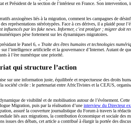
tat et Président de la section de l’intérieur en France. Son intervention,
atifs anxiogènes liés à la migration, comment les campagnes de désinfor
 des représentations stéréotypées. Face à ces dérives, il a plaidé pour 
t influencés par les fake news. Informer, c’est protéger ; migrer doit re
s numériques pèse fortement sur les dynamiques migratoires.
résidant le Panel 6,
« Traite des êtres humains et technologies numéri
sur l’intelligence artificielle et la gouvernance d’Internet. Autant de q
ants à l’ère numérique une priorité.
iat qui structure l’action
se sur une information juste, équilibrée et respectueuse des droits hum
la société civile : le partenariat entre AfricTivistes et la CEJUS, organi
 dynamique de visibilité et de mobilisation autour de l’événement. Cette 
logue Migration, puis par la réalisation d’une
interview du Directeur e
ation, assuré la couverture journalistique du Forum à travers la rédact
iale liés aux migrations, la contribution économique et sociale des mi
ssues des débats, cet article a contribué à élargir la portée des discuss