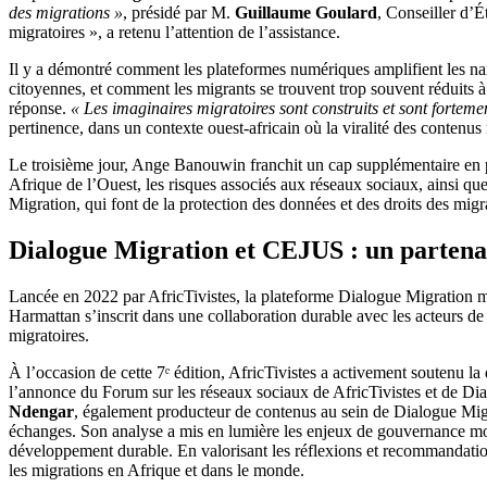
des migrations »
, présidé par M.
Guillaume Goulard
, Conseiller d’É
migratoires », a retenu l’attention de l’assistance.
Il y a démontré comment les plateformes numériques amplifient les narr
citoyennes, et comment les migrants se trouvent trop souvent réduits à
réponse.
« Les imaginaires migratoires sont construits et sont fortemen
pertinence, dans un contexte ouest-africain où la viralité des contenu
Le troisième jour, Ange Banouwin franchit un cap supplémentaire en p
Afrique de l’Ouest, les risques associés aux réseaux sociaux, ainsi que 
Migration, qui font de la protection des données et des droits des migr
Dialogue Migration et CEJUS : un partenar
Lancée en 2022 par AfricTivistes, la plateforme Dialogue Migration mi
Harmattan s’inscrit dans une collaboration durable avec les acteurs de 
migratoires.
À l’occasion de cette 7ᵉ édition, AfricTivistes a activement soutenu la
l’annonce du Forum sur les réseaux sociaux de AfricTivistes et de Dia
Ndengar
, également producteur de contenus au sein de Dialogue Migr
échanges. Son analyse a mis en lumière les enjeux de gouvernance mond
développement durable. En valorisant les réflexions et recommandations i
les migrations en Afrique et dans le monde.