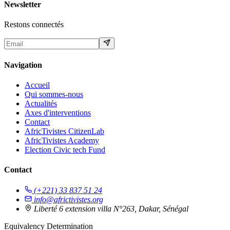
Newsletter
Restons connectés
Navigation
Accueil
Qui sommes-nous
Actualités
Axes d'interventions
Contact
AfricTivistes CitizenLab
AfricTivistes Academy
Election Civic tech Fund
Contact
(+221) 33 837 51 24
info@africtivistes.org
Liberté 6 extension villa N°263, Dakar, Sénégal
Equivalency Determination