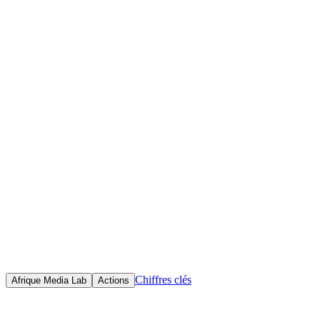
Accueil
Initiatives
Objectif(s)
Le projet vise à renforcer les capacités des professionnels de
l'information à travers des formations techniques sur les méthodes de
recherche, de vérification et de traitement de l'information via les
outils numériques.
Chiffres clés
Afrique Media Lab
Actions