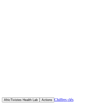
Accueil
Initiatives
Objectif(s)
Former et renforcer les capacités des professionnels des médias,
blogueurs et journalistes spécialisés en santé en Afrique
francophone, en les outillant en techniques d'investigation
numérique pour produire une information sanitaire fiable, vérifiable
et fondée sur des données.
Chiffres clés
AfricTivistes Health Lab
Actions