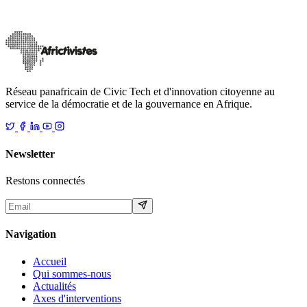
annoncé la suspension « jusqu’à nouvel ordre » des réseaux sociaux
sur l’ensemble du terr
…
21 février 2026
Lire
Réseau panafricain de Civic Tech et d'innovation citoyenne au
service de la démocratie et de la gouvernance en Afrique.
Newsletter
Restons connectés
Navigation
Accueil
Qui sommes-nous
Actualités
Axes d'interventions