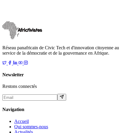
On 17 February, the High Authority for Communication (HAC)
announced the suspension of social media across Gabonese territory
“until further notice.”
…
21 février 2026
Lire
Réseau panafricain de Civic Tech et d'innovation citoyenne au
service de la démocratie et de la gouvernance en Afrique.
Newsletter
Restons connectés
Navigation
Accueil
Qui sommes-nous
Actualités