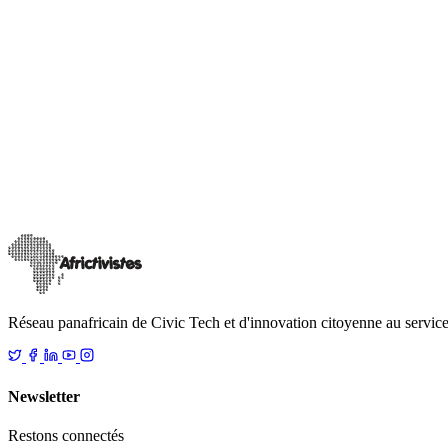
Biographie AfricTivistes
Présentation Africtivistes
La Ligue Africaine des Blogueurs et Cyber-activistes pour la Démo
18 mai 2019
Lire
Réseau panafricain de Civic Tech et d'innovation citoyenne au service
Newsletter
Restons connectés