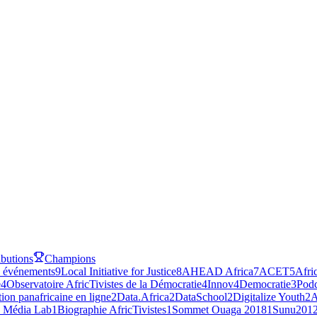
ibutions
Champions
 événements
9
Local Initiative for Justice
8
AHEAD Africa
7
ACET
5
Afri
e
4
Observatoire AfricTivistes de la Démocratie
4
Innov4Democratie
3
Podc
ion panafricaine en ligne
2
Data.Africa
2
DataSchool
2
Digitalize Youth
2
A
e Média Lab
1
Biographie AfricTivistes
1
Sommet Ouaga 2018
1
Sunu201