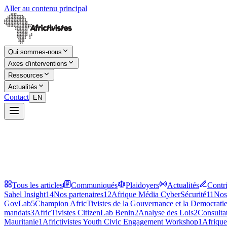
Aller au contenu principal
Qui sommes-nous
Axes d'interventions
Ressources
Actualités
Contact
EN
Tous les articles
Communiqués
Plaidoyers
Actualités
Contr
Sahel Insight
14
Nos partenaires
12
Afrique Média CyberSécurité
11
Nos
GovLab
5
Champion AfricTivistes de la Gouvernance et la Democrati
mandats
3
AfricTivistes CitizenLab Benin
2
Analyse des Lois
2
Consultat
Mauritanie
1
Africtivistes Youth Civic Engagement Workshop
1
Afriqu