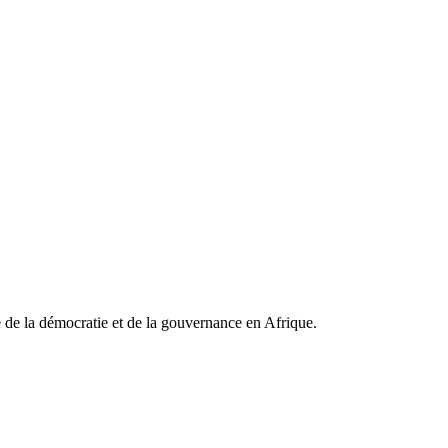
cratie communément appelée AFRICTIVISTES est une organisation pana
 de la démocratie et de la gouvernance en Afrique.