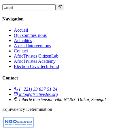
Navigation
Accueil
Qui sommes-nous
Actualités
Axes d'interventions
Contact
AfricTivistes CitizenLab
AfricTivistes Academy
Election Civic tech Fund
Contact
(+221) 33 837 51 24
info@africtivistes.org
Liberté 6 extension villa N°263, Dakar, Sénégal
Equivalency Determination