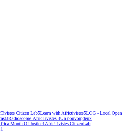
cTivistes Citizen Lab
5
Learn with Africtivistes
5
LOG - Local Open
ast
3
Radioscopie-AfricTivistes
3
Un pouvoir,deux
frica Month Of Justice
1
AfricTivistes CitizenLab
2
1