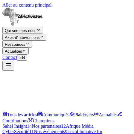
Aller au contenu principal
Qui sommes-nous
Axes d'interventions
Ressources
Actualités
Contact
EN
Tous les articles
Communiqués
Plaidoyers
Actualités
Contributions
Champions
Sahel Insight
14
Nos partenaires
12
Afrique Média
CyberSécurité
11
Nos événements
9
Local Initiative for