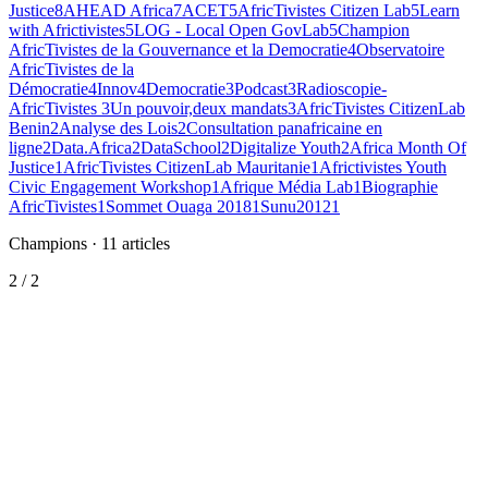
Justice
8
AHEAD Africa
7
ACET
5
AfricTivistes Citizen Lab
5
Learn
with Africtivistes
5
LOG - Local Open GovLab
5
Champion
AfricTivistes de la Gouvernance et la Democratie
4
Observatoire
AfricTivistes de la
Démocratie
4
Innov4Democratie
3
Podcast
3
Radioscopie-
AfricTivistes
3
Un pouvoir,deux mandats
3
AfricTivistes CitizenLab
Benin
2
Analyse des Lois
2
Consultation panafricaine en
ligne
2
Data.Africa
2
DataSchool
2
Digitalize Youth
2
Africa Month Of
Justice
1
AfricTivistes CitizenLab Mauritanie
1
Africtivistes Youth
Civic Engagement Workshop
1
Afrique Média Lab
1
Biographie
AfricTivistes
1
Sommet Ouaga 2018
1
Sunu2012
1
Champions
·
11
articles
2
/
2