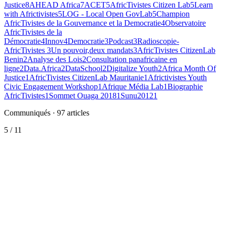
Justice
8
AHEAD Africa
7
ACET
5
AfricTivistes Citizen Lab
5
Learn
with Africtivistes
5
LOG - Local Open GovLab
5
Champion
AfricTivistes de la Gouvernance et la Democratie
4
Observatoire
AfricTivistes de la
Démocratie
4
Innov4Democratie
3
Podcast
3
Radioscopie-
AfricTivistes
3
Un pouvoir,deux mandats
3
AfricTivistes CitizenLab
Benin
2
Analyse des Lois
2
Consultation panafricaine en
ligne
2
Data.Africa
2
DataSchool
2
Digitalize Youth
2
Africa Month Of
Justice
1
AfricTivistes CitizenLab Mauritanie
1
Africtivistes Youth
Civic Engagement Workshop
1
Afrique Média Lab
1
Biographie
AfricTivistes
1
Sommet Ouaga 2018
1
Sunu2012
1
Communiqués
·
97
articles
5
/
11