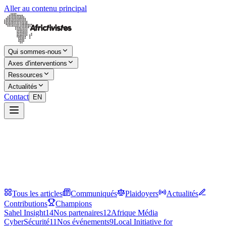
Aller au contenu principal
Qui sommes-nous
Axes d'interventions
Ressources
Actualités
Contact
EN
Tous les articles
Communiqués
Plaidoyers
Actualités
Contributions
Champions
Sahel Insight
14
Nos partenaires
12
Afrique Média
CyberSécurité
11
Nos événements
9
Local Initiative for