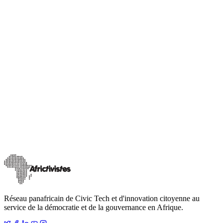
Actualités
Consultation panafricaine en ligne
La recrudescence des coups d’Etats en Afrique de
l’Ouest au menu de la consultation citoyenne
panafricaine en ligne
En moins de trois ans, cinq pays de l’Afrique de l’Ouest et du Sahel
ont connu plusieurs putschs et tentatives de coups d’État militaires :
Mali (août
…
12 octobre 2023
Lire
Réseau panafricain de Civic Tech et d'innovation citoyenne au
service de la démocratie et de la gouvernance en Afrique.