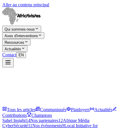
Aller au contenu principal
Qui sommes-nous
Axes d'interventions
Ressources
Actualités
Contact
EN
Tous les articles
Communiqués
Plaidoyers
Actualités
Contributions
Champions
Sahel Insight
14
Nos partenaires
12
Afrique Média
CyberSécurité
11
Nos événements
9
Local Initiative for