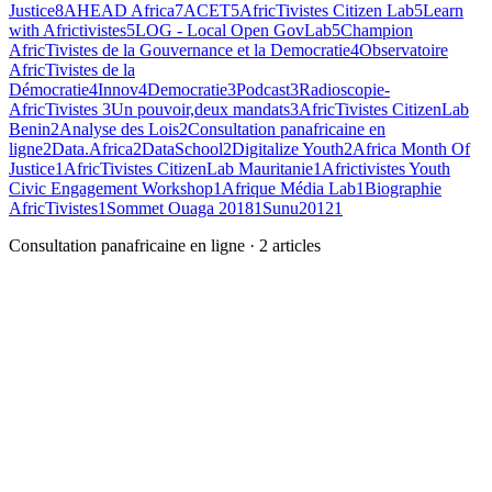
Justice
8
AHEAD Africa
7
ACET
5
AfricTivistes Citizen Lab
5
Learn
with Africtivistes
5
LOG - Local Open GovLab
5
Champion
AfricTivistes de la Gouvernance et la Democratie
4
Observatoire
AfricTivistes de la
Démocratie
4
Innov4Democratie
3
Podcast
3
Radioscopie-
AfricTivistes
3
Un pouvoir,deux mandats
3
AfricTivistes CitizenLab
Benin
2
Analyse des Lois
2
Consultation panafricaine en
ligne
2
Data.Africa
2
DataSchool
2
Digitalize Youth
2
Africa Month Of
Justice
1
AfricTivistes CitizenLab Mauritanie
1
Africtivistes Youth
Civic Engagement Workshop
1
Afrique Média Lab
1
Biographie
AfricTivistes
1
Sommet Ouaga 2018
1
Sunu2012
1
Consultation panafricaine en ligne
·
2
articles