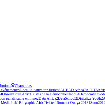
ibutions
Champions
 événements
9
Local Initiative for Justice
8
AHEAD Africa
7
ACET
5
Afri
e
4
Observatoire AfricTivistes de la Démocratie
4
Innov4Democratie
3
Podc
ion panafricaine en ligne
2
Data.Africa
2
DataSchool
2
Digitalize Youth
2
A
e Média Lab
1
Biographie AfricTivistes
1
Sommet Ouaga 2018
1
Sunu201