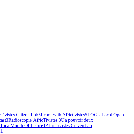
cTivistes Citizen Lab
5
Learn with Africtivistes
5
LOG - Local Open
ast
3
Radioscopie-AfricTivistes
3
Un pouvoir,deux
frica Month Of Justice
1
AfricTivistes CitizenLab
2
1