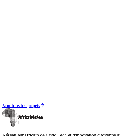
Élections, Démocratie et Gouvernance
Champion AfricTivistes de la gouvernance et de la
démocratie
Voir tous les projets
Réseau panafricain de Civic Tech et d'innovation citoyenne au