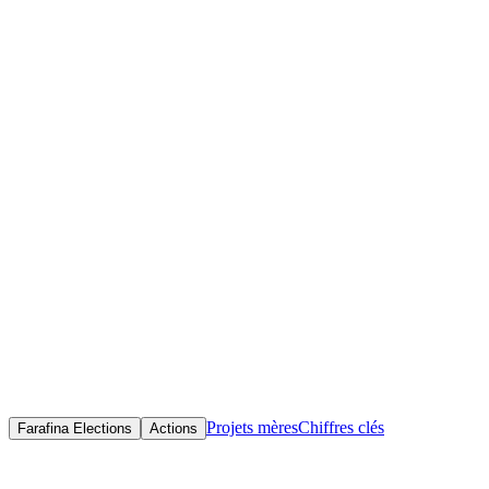
Accueil
Initiatives
Objectif(s)
Centraliser et rendre accessibles les données électorales africaines —
juridiques, techniques et démographiques — afin de renforcer
l'intégrité électorale, la transparence et la participation éclairée des
citoyens.
Projets mères
Chiffres clés
Farafina Elections
Actions