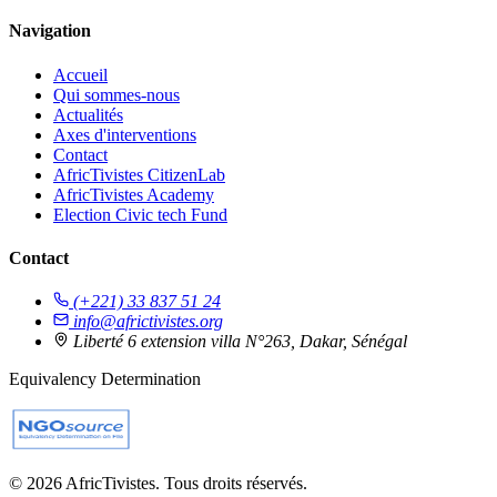
Navigation
Accueil
Qui sommes-nous
Actualités
Axes d'interventions
Contact
AfricTivistes CitizenLab
AfricTivistes Academy
Election Civic tech Fund
Contact
(+221) 33 837 51 24
info@africtivistes.org
Liberté 6 extension villa N°263, Dakar, Sénégal
Equivalency Determination
© 2026 AfricTivistes. Tous droits réservés.