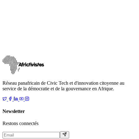
Actualités
AfricTivistes Citizen Lab
ACTIONS CITOYENNES : le magazine des
CitizenLabs AfricTivistes| N°1
Les CitizenLabs franchissent un nouveau palier dans leur
engagement. Portée par la jeunesse et ancrée dans une dynamique
collective, une initiative vo
…
13 mai 2026
Lire
Réseau panafricain de Civic Tech et d'innovation citoyenne au
service de la démocratie et de la gouvernance en Afrique.
Newsletter
Restons connectés