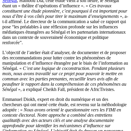
Sénégal
, Habibou Dia, cette étude vient à son heure, le Sénégal
étant un « théâtre d’opérations d’influence ». «
Ces travaux
constituent une étude pionnière, c’est pourquoi il est important pour
nous d’être à vos côtés pour tirer le maximum d’enseignements
», a-
t-il affirmé. Le directeur de la communication a salué ce rapport qui
pose “les préalables à une réflexion profonde sur les influences
médiatiques étrangères au Sénégal et les partenariats internationaux
dans un contexte de souveraineté économique et politique
renforcée”.
L’objectif de l’atelier était d’analyser, de documenter et de proposer
des recommandations pour lutter contre les phénomènes de
manipulation et d’influence étrangère par le biais de l’information au
Sénégal. «
C’est une logique de coconstruction. Pendant plusieurs
mois, nous avons travaillé sur ce projet pour pouvoir le mettre en
commun avec les parties prenantes, recueillir leurs avis afin de
peaufiner le rapport dans la compréhension de ces phénomènes au
Sénégal
», a expliqué Cheikh Fall, président de AfricTivistes.
Emmanuel Diokh, expert en droit du numérique et un des
chercheurs qui ont mené cette étude, est revenu sur la méthodologie
adoptée : «
Nous avons orienté le questionnaire vers les FIMI en
contexte électoral. Notre approche a combiné des entretiens
qualitatifs avec des acteurs clés et une analyse documentaire
approfondie pour identifier les mécanismes d’influence sur
l’information au Sénégal. L’objectif était de dresser un panorama