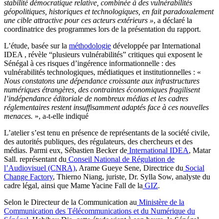
stabilité démocratique relative, combinée à des vulnérabilités
géopolitiques, historiques et technologiques, en fait paradoxalement
une cible attractive pour ces acteurs extérieurs »
, a déclaré la
coordinatrice des programmes lors de la présentation du rapport.
L’étude, basée sur la
méthodologie
développée par International
IDEA , révèle “plusieurs vulnérabilités” critiques qui exposent le
Sénégal à ces risques d’ingérence informationnelle : des
vulnérabilités technologiques, médiatiques et institutionnelles : «
Nous constatons une dépendance croissante aux infrastructures
numériques étrangères, des contraintes économiques fragilisent
l’indépendance éditoriale de nombreux médias et les cadres
réglementaires restent insuffisamment adaptés face à ces nouvelles
menaces.
», a-t-elle indiqué
L’atelier s’est tenu en présence de représentants de la société civile,
des autorités publiques, des régulateurs, des chercheurs et des
médias. Parmi eux, Sébastien Becker de
International IDEA
, Matar
Sall. représentant du
Conseil National de Régulation de
l’Audiovisuel (CNRA)
, Arame Gueye Sene, Directrice du
Social
Change Factory
, Thierno Niang, juriste, Dr. Sylla Sow, analyste du
cadre légal, ainsi que Mame Yacine Fall de la
GIZ
.
Selon le Directeur de la Communication au
Ministère de la
Communication des Télécommunications et du Numérique du