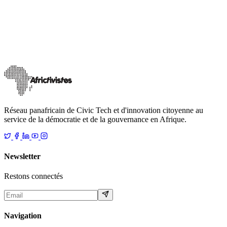
ACTIONS CITOYENNES : le magazine des
CitizenLabs AfricTivistes| N°1
Les CitizenLabs franchissent un nouveau palier dans leur
engagement. Portée par la jeunesse et ancrée dans une dynamique
collective, une initiative vo
…
13 mai 2026
Lire
Réseau panafricain de Civic Tech et d'innovation citoyenne au
service de la démocratie et de la gouvernance en Afrique.
Newsletter
Restons connectés
Navigation