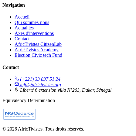
Navigation
Accueil
Qui sommes-nous
Actualités
Axes d'interventions
Contact
AfricTivistes CitizenLab
AfricTivistes Academy
Election Civic tech Fund
Contact
(+221) 33 837 51 24
info@africtivistes.org
Liberté 6 extension villa N°263, Dakar, Sénégal
Equivalency Determination
© 2026 AfricTivistes. Tous droits réservés.