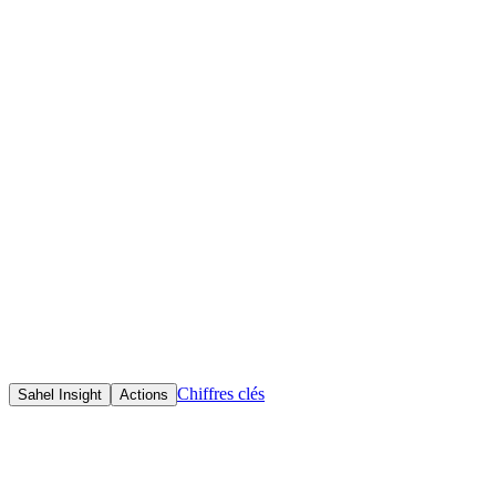
Accueil
Initiatives
Objectif(s)
Promouvoir les bonnes pratiques et les mobilisations citoyennes en fave
autorités locales.
Chiffres clés
Sahel Insight
Actions
Sahel Insight est un projet visant à lutter contre les inégalités 