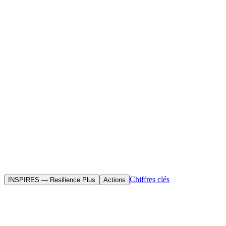
Accueil
Initiatives
Objectif(s)
Renforcer la résilience organisationnelle de AfricTivistes face aux res
aux changements de l'écosystème civique.
Chiffres clés
INSPIRES — Resilience Plus
Actions
INSPIRES — Resilience Plus est le volet “Prévention” du projet globa