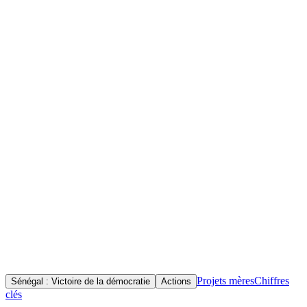
Accueil
Initiatives
Objectif(s)
Documenter les événements politiques et citoyens qui ont marqué le
Sénégal entre 2021 et 2024, mettre en lumière l'engagement du
peuple sénégalais dans la défense des valeurs démocratiques,
préserver la mémoire collective et inspirer les réflexions sur la
démocratie et la participation citoyenne en Afrique.
Projets mères
Chiffres
Sénégal : Victoire de la démocratie
Actions
clés