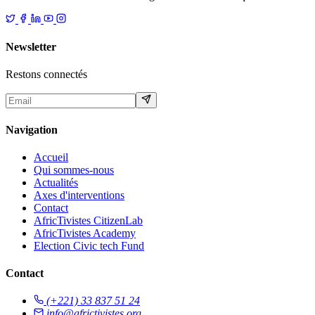
Newsletter
Restons connectés
Navigation
Accueil
Qui sommes-nous
Actualités
Axes d'interventions
Contact
AfricTivistes CitizenLab
AfricTivistes Academy
Election Civic tech Fund
Contact
(+221) 33 837 51 24
info@africtivistes.org