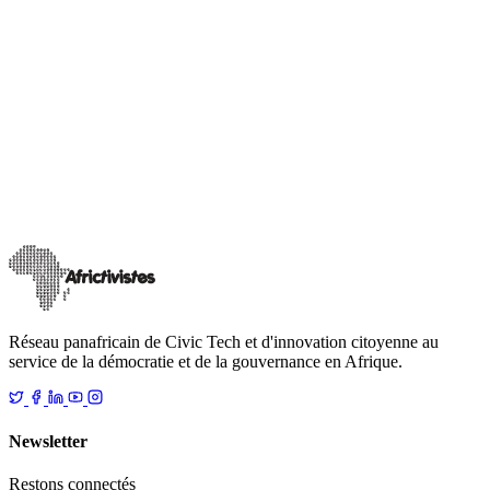
Actualités
AfricTivistes Citizen Lab
ACTIONS CITOYENNES : le magazine des
CitizenLabs AfricTivistes| N°1
Les CitizenLabs franchissent un nouveau palier dans leur
engagement. Portée par la jeunesse et ancrée dans une dynamique
collective, une initiative vo
…
13 mai 2026
Lire
Réseau panafricain de Civic Tech et d'innovation citoyenne au
service de la démocratie et de la gouvernance en Afrique.
Newsletter
Restons connectés