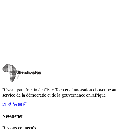
Nos Publications
IA et élections : les chatbots restent peu fiables, alerte
l’étude AfricTivistes–DRI
Dans un paysage électoral de plus en plus numérique, où
l’intelligence artificielle façonne l’accès à l’information,
AfricTivistes et Democracy Report
…
21 août 2025
Lire
Réseau panafricain de Civic Tech et d'innovation citoyenne au
service de la démocratie et de la gouvernance en Afrique.
Newsletter
Restons connectés