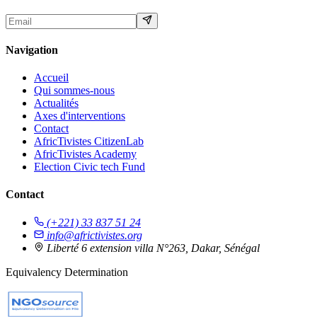
Navigation
Accueil
Qui sommes-nous
Actualités
Axes d'interventions
Contact
AfricTivistes CitizenLab
AfricTivistes Academy
Election Civic tech Fund
Contact
(+221) 33 837 51 24
info@africtivistes.org
Liberté 6 extension villa N°263, Dakar, Sénégal
Equivalency Determination