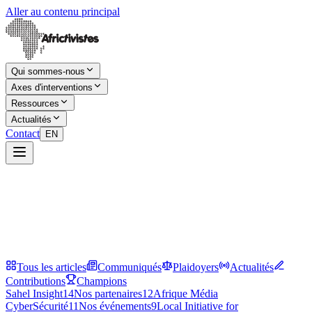
Aller au contenu principal
Qui sommes-nous
Axes d'interventions
Ressources
Actualités
Contact
EN
Tous les articles
Communiqués
Plaidoyers
Actualités
Contributions
Champions
Sahel Insight
14
Nos partenaires
12
Afrique Média
CyberSécurité
11
Nos événements
9
Local Initiative for