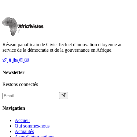
démocratie, AfricTivistes entend contribuer à promouvoir la
gouvernance démocratique en Afr
…
21 juin 2024
Lire
Réseau panafricain de Civic Tech et d'innovation citoyenne au
service de la démocratie et de la gouvernance en Afrique.
Newsletter
Restons connectés
Navigation
Accueil
Qui sommes-nous
Actualités
Axes d'interventions