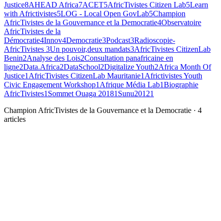
Justice
8
AHEAD Africa
7
ACET
5
AfricTivistes Citizen Lab
5
Learn
with Africtivistes
5
LOG - Local Open GovLab
5
Champion
AfricTivistes de la Gouvernance et la Democratie
4
Observatoire
AfricTivistes de la
Démocratie
4
Innov4Democratie
3
Podcast
3
Radioscopie-
AfricTivistes
3
Un pouvoir,deux mandats
3
AfricTivistes CitizenLab
Benin
2
Analyse des Lois
2
Consultation panafricaine en
ligne
2
Data.Africa
2
DataSchool
2
Digitalize Youth
2
Africa Month Of
Justice
1
AfricTivistes CitizenLab Mauritanie
1
Africtivistes Youth
Civic Engagement Workshop
1
Afrique Média Lab
1
Biographie
AfricTivistes
1
Sommet Ouaga 2018
1
Sunu2012
1
Champion AfricTivistes de la Gouvernance et la Democratie
·
4
articles