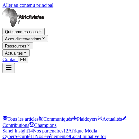
Aller au contenu principal
Qui sommes-nous
Axes d'interventions
Ressources
Actualités
Contact
EN
Tous les articles
Communiqués
Plaidoyers
Actualités
Contributions
Champions
Sahel Insight
14
Nos partenaires
12
Afrique Média
CyberSécurité
11
Nos événements
9
Local Initiative for