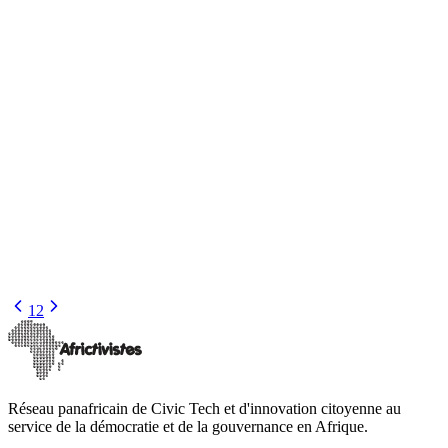
Nos champion(ne)s
Rosebell Kagumire, lauréate Ougandaise du Prix
AfricTivistes 2018
Rosebell Kagumire est une écrivaine féministe, spécialiste de la
communication et activiste. Elle est la conservatrice et la rédactrice
en chef d’Afri
…
13 avril 2023
Lire
1
2
Réseau panafricain de Civic Tech et d'innovation citoyenne au
service de la démocratie et de la gouvernance en Afrique.