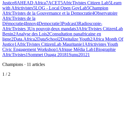
Justice
8
AHEAD Africa
7
ACET
5
AfricTivistes Citizen Lab
5
Learn
with Africtivistes
5
LOG - Local Open GovLab
5
Champion
AfricTivistes de la Gouvernance et la Democratie
4
Observatoire
AfricTivistes de la
Démocratie
4
Innov4Democratie
3
Podcast
3
Radioscopie-
AfricTivistes
3
Un pouvoir,deux mandats
3
AfricTivistes CitizenLab
Benin
2
Analyse des Lois
2
Consultation panafricaine en
ligne
2
Data.Africa
2
DataSchool
2
Digitalize Youth
2
Africa Month Of
Justice
1
AfricTivistes CitizenLab Mauritanie
1
Africtivistes Youth
Civic Engagement Workshop
1
Afrique Média Lab
1
Biographie
AfricTivistes
1
Sommet Ouaga 2018
1
Sunu2012
1
Champions
·
11
articles
1
/
2