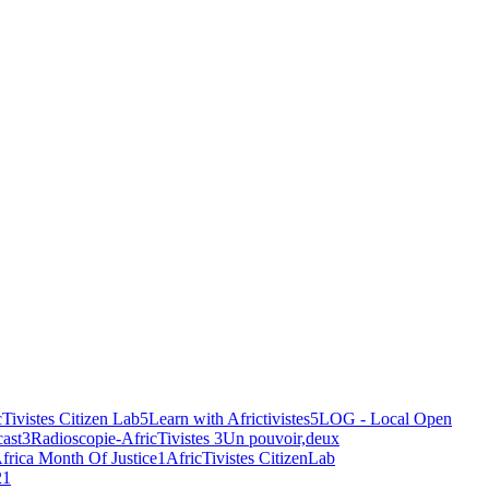
cTivistes Citizen Lab
5
Learn with Africtivistes
5
LOG - Local Open
ast
3
Radioscopie-AfricTivistes
3
Un pouvoir,deux
frica Month Of Justice
1
AfricTivistes CitizenLab
2
1