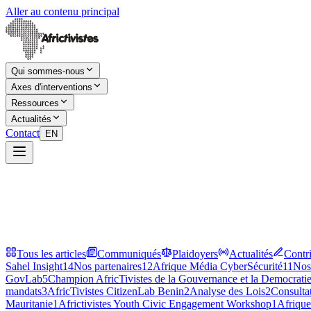
Aller au contenu principal
Qui sommes-nous
Axes d'interventions
Ressources
Actualités
Contact
EN
Tous les articles
Communiqués
Plaidoyers
Actualités
Contr
Sahel Insight
14
Nos partenaires
12
Afrique Média CyberSécurité
11
Nos
GovLab
5
Champion AfricTivistes de la Gouvernance et la Democrati
mandats
3
AfricTivistes CitizenLab Benin
2
Analyse des Lois
2
Consultat
Mauritanie
1
Africtivistes Youth Civic Engagement Workshop
1
Afriqu