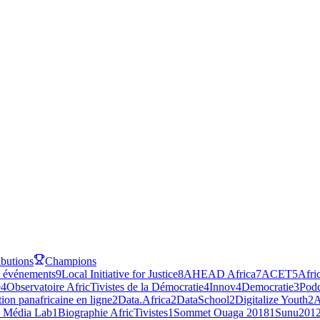
ibutions
Champions
 événements
9
Local Initiative for Justice
8
AHEAD Africa
7
ACET
5
Afri
e
4
Observatoire AfricTivistes de la Démocratie
4
Innov4Democratie
3
Podc
ion panafricaine en ligne
2
Data.Africa
2
DataSchool
2
Digitalize Youth
2
A
e Média Lab
1
Biographie AfricTivistes
1
Sommet Ouaga 2018
1
Sunu201